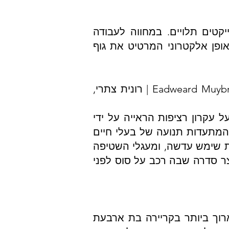
ל אובייקטים תלויים. במחווה לעבודה
באופן אלקטרוני המרטיט את גוף
Eadweard Muybridge, Animal Locomotion, 1887; Steven Pippin, Laundromat Locomotion, 1997 | רונית צתרי,
ירה המבוססת על עקרון רציפות הראייה על ידי
רה . עבודתו כוללת 781 פלטות קולוטייפ המתעדות תנועה של בעלי חיים
ית שימש עדשה, ומעגלי השטיפה
התאימו לפיתוח, שטיפות וקיבוע של הנגטיב בתוך המכונה. בעבודתו מ-1997 יצר סדרה שבה רכב על סוס לפני
וך ביותר בקריירה בת ארבעת