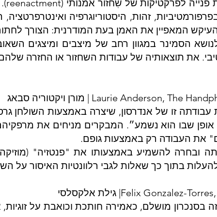
לבחון
רפורמטיביות, זהות, היסטוריוגרפיה ואינטרפרטציה, ה
עיקש המאפיין את האמן בעת המודרנית: הצורך לחתום
נושא הסמינר במגוון רחב של מיצבים ומיצגים השאו
יבי. את תוצאותיה של עבודות השחזור או החזרה שלהם 
Laurie Anderson, | מורן ויקטוריה סבאג
 עבודתה זו של אנדרסון, שיצרה באמצעות השולחן גרסה
ו אופן שבו הוא נשמע״. המבקרים מניחים את מרפקי
ם" את העבודה רק באמצעות גופם.
ה ובחרה להשמיע באמצעותו את "פנטזיה" (מוזיקה 
Felix Gonzalez-| גילת אלקסלסי
זה בסנכרון מושלם, כאמירה חותכת וכואבת על זוגיות, אה