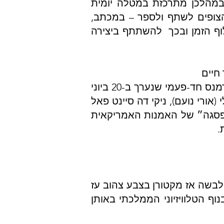
שעות כל יום ובמהלכן מתרכזת במטלה יומית
זמינה ארסם את הצופים לשתף ולספר – במכתב,
Marily) – כיצד הם חווים את חלוף הזמן ובכך להשתתף ביצירה
אורי נועם, גדי קוזיץ, אלה מנור ונועה גרוס חוזרים ל״מחווה לדיוויד טודור״, אירוע פרפורמנס חד-פעמי שנערך ב-20 ביוני
 (אורי נועם), ניקי דה סיינט פאל
ש הפסגה״ של האמנות האמריקאית
.
 נחשף לקהל בפעם הראשונה בשידור חי בערוץ 1 ב-1986. ריטה לבשה אז מקטורן בצבע צהוב עז
ף הטלוויזיוני הממלכתי באותן