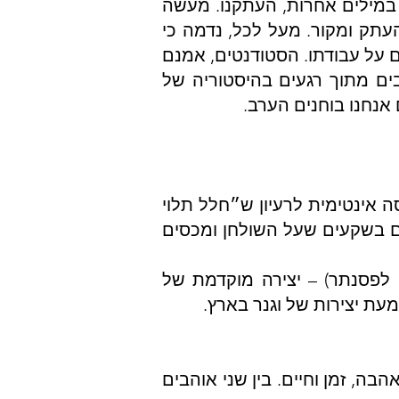
 את מושג החזרה באמצעות פנייה לפרקטיקות של שִחזור אמנותי (reenactment). במילים אחרות, העתקנו. מעשה
עתק ומקור. מעל לכל, נדמה כי
 על עבודתו. הסטודנטים, אמנם
בים מתוך רגעים בהיסטוריה של
אנחנו בוחנים הערב.
 אינטימית לרעיון ש״חלל תלוי
הם בשקעים שעל השולחן ומכסים
לפסנתר) – יצירה מוקדמת של
בה, זמן וחיים. בין שני אוהבים