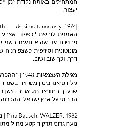
המתחילים באותה נקודת זמן יי
יעצור.
|Rebecca Horn, Touching the walls with both hands simultaneously, 1974 רוני אורן
האמנית לובשת "כפפות אצבע" –
פרושׂות עד שהיא נוגעת בשני 
מונוטונית וסיזיפית כשצפורניה
דרך. וכך שוב ושוב.
מגילת העצמאות, 1948 | "ההכרזה על הקמת מדינת ישראל בשפת הגימל ('גרמנית'/'ג׳יבריש')", גיל דסיאנו ביטון
גיל דסיאנו ביטון משחזר בשפת 
הבריטי על ארץ ישראל: ההכרזה
Pina Bausch, WALZER, 1982 | נועה גרוס
נועה גרוס תרקוד קטע מחול מתוך WALZER של פינה באוש משנת 1982. בפרפורמנס עצמו יוקרן הקטע המ