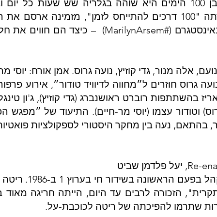
העשורים שלה. במהלך המיצג בן 100 הימים היא שוהה בגלריה שש 
המציינת את הזמן העובר. ביצירתה "100 דרכים להתייחס לזמן", מ
בדואל (@mfaBosto), בציוץ או באינסטגרם (#nArsem
ריז בהשתתפות רוברט ראושנברג (גדי קוזיץ), ג'ון טינגלי
 גרוס) וטודור עצמו (יוסי מר-חיים). התיעוד של ״מפג
ר, בהתאם, נעה בין מחקר היסטורי לספקולציות פואטיות
השיר "שביל הבריחה"
ית", הזכורה לרבים עד היום, הייתה חריגה מאוד בנו
ערות שתרמו להפיכתה של ריטה לכוכבת-על.