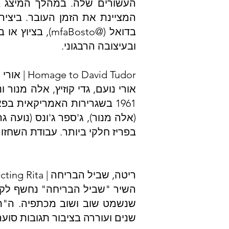
ובעיצובה הרבגוני.
Homage to David Tudor | אורי נועם, אלה מנור, גדי קוזיץ, נועה גרוס. אמן אורח: יוסי מר חיים
1961 בשגרירות האמריקאית בפא
(אלה מנור), ג'ספר ג'ונס (נועה
בפריז חלקי ביותר. עבודת השחזו
ריטה, שביל הבריחה | Re-enacting Rita, יעל פלדמן שביט
שנשמט שוב ושוב מכתפיה. ה"תקר
שנים ועוררה בציבור תגובות סו