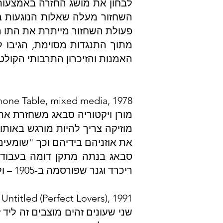
השחזור מעלה שאלות הנוגעות בפ
פעולת השחזור מייתרת את התו ה
מתוך התנגדות מסוימת, הגיבו ל
האמנות והזיכרון התרבותי הקולט
 The Handphone Table, mixed media, 1978
מורן ויקטוריה סבאג משחזרת את
מוזיקה צריך להיות מורגש באות
את אוזניהם בידיהם וכך "שומעי
סבאג בנתה מתקן דומה בעבודת
ריכרד וגנר שפורסמה ב-1905 – ולהעלות בתוך כך שאלות לגבי רלוונטיות האיסור על השמעת יצירות של וגנר בארץ.
Torres, Untitled (Perfect Lovers), 1991
שני שעונים זהים מוצבים זה ליד 