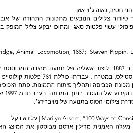
Rainf הפיק דיוויד טיודור צלילים הנובעים מתכונות התהודה ש
 פיסולי עשוי פלטות סאג' ומתוכו יבקע צליל המופק 
מויברידג׳ היה הראשון שהצליח, ב-1887, ליצור אשליה של תנועה מה
שימוש במספר רב של מצלמות סטילס, במט
ן מכונת הכביסה ותהליך פיתוח התמונות. פתח הזכוכ
השונים 
רת צילומי הסוס בתנועה של מויברידג׳.
Marilyn Arsem, “100 Ways to | עלינא דקל
מעלה האמנית מרילין ארסם מבוסטון את המיצג האר