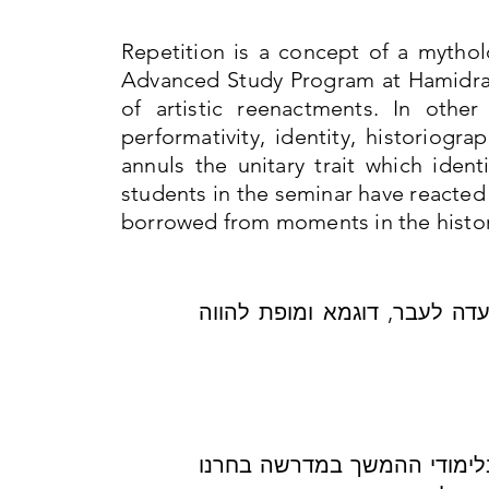
Repetition is a concept of a mytholo
Advanced Study Program at Hamidras
of artistic reenactments. In othe
performativity, identity, historiogr
annuls the unitary trait which ident
students in the seminar have reacted
borrowed from moments in the history
עדה לעבר, דוגמא ומופת להווה
בלימודי ההמשך במדרשה בחרנו